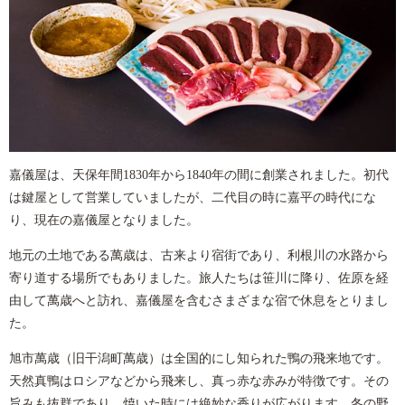
嘉儀屋は、天保年間
1830
年から
1840
年の間に創業されました。初代
は鍵屋として営業していましたが、二代目の時に嘉平の時代にな
り、現在の嘉儀屋となりました。
地元の土地である萬歳は、古来より宿街であり、利根川の水路から
寄り道する場所でもありました。旅人たちは笹川に降り、佐原を経
由して萬歳へと訪れ、嘉儀屋を含むさまざまな宿で休息をとりまし
た。
旭市萬歳（旧干潟町萬歳）は全国的にし知られた鴨の飛来地です。
天然真鴨はロシアなどから飛来し、真っ赤な赤みが特徴です。その
旨みも抜群であり、焼いた時には絶妙な香りが広がります。冬の野