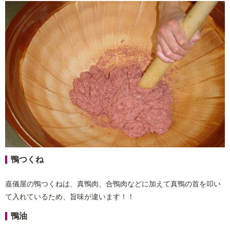
鴨つくね
嘉儀屋の鴨つくねは、真鴨肉、合鴨肉などに加えて真鴨の首を叩い
て入れているため、旨味が違います！！
鴨油